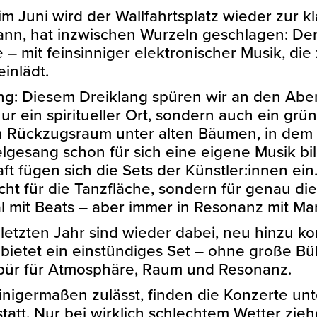
m Juni wird der Wallfahrtsplatz wieder zur k
gann, hat inzwischen Wurzeln geschlagen: D
 – mit feinsinniger elektronischer Musik, die
inlädt.
ang: Diesem Dreiklang spüren wir an den Ab
 nur ein spiritueller Ort, sondern auch ein grü
in Rückzugsraum unter alten Bäumen, in dem
lgesang schon für sich eine eigene Musik bil
t fügen sich die Sets der Künstler:innen ein. 
cht für die Tanzfläche, sondern für genau die
al mit Beats – aber immer in Resonanz mit Mar
letzten Jahr sind wieder dabei, neu hinzu ko
bietet ein einstündiges Set – ohne große B
spür für Atmosphäre, Raum und Resonanz.
inigermaßen zulässt, finden die Konzerte un
statt. Nur bei wirklich schlechtem Wetter zieh