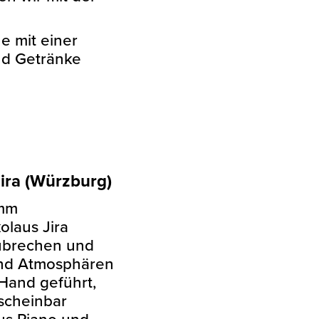
ne mit einer
nd Getränke
Jira (Würzburg)
amm
olaus Jira
ubrechen und
und Atmosphären
 Hand geführt,
 scheinbar
us Piano und