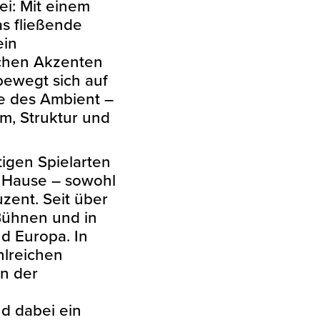
ei: Mit einem
s fließende
ein
chen Akzenten
bewegt sich auf
e des Ambient –
um, Struktur und
ltigen Spielarten
u Hause – sowohl
uzent. Seit über
Bühnen und in
d Europa. In
ahlreichen
n der
d dabei ein