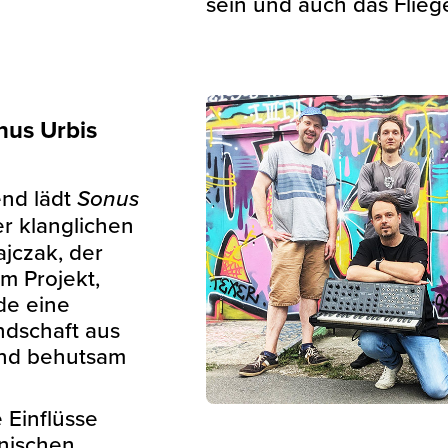
sein und auch das Flieg
onus Urbis
nd lädt
Sonus
er klanglichen
ajczak, der
m Projekt,
de eine
ndschaft aus
und behutsam
 Einflüsse
nischen