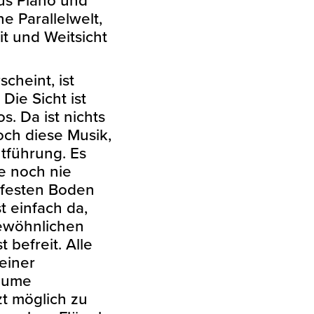
e Parallelwelt,
it und Weitsicht
cheint, ist
Die Sicht ist
s. Da ist nichts
och diese Musik,
ntführung. Es
ie noch nie
 festen Boden
t einfach da,
ewöhnlichen
 befreit. Alle
einer
räume
zt möglich zu