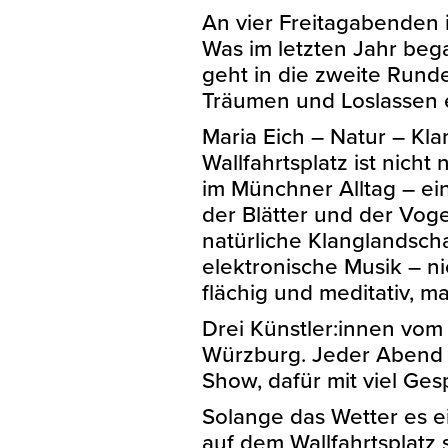
An vier Freitagabenden i
Was im letzten Jahr be
geht in die zweite Runde
Träumen und Loslassen e
Maria Eich – Natur – Kl
Wallfahrtsplatz ist nicht
im Münchner Alltag – e
der Blätter und der Voge
natürliche Klanglandschaf
elektronische Musik – ni
flächig und meditativ, m
Drei Künstler:innen vom 
Würzburg. Jeder Abend 
Show, dafür mit viel Ge
Solange das Wetter es e
auf dem Wallfahrtsplatz 