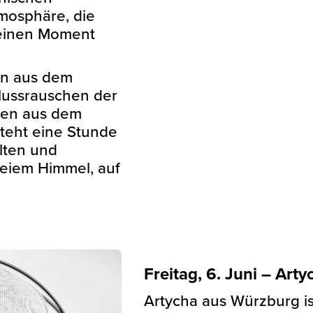
mosphäre, die
r einen Moment
n aus dem
lussrauschen der
gen aus dem
teht eine Stunde
lten und
eiem Himmel, auf
Freitag, 6. Juni – Art
Artycha aus Würzburg is